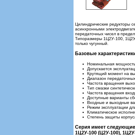
Цилиндрические редукторы с
асинхронными электродвигате
передаточных чисел в предела
Типоразмеры 1Ц2У-100, 1Ц2У-
только чугунный.
Базовые характеристик
Номинальная мощность э
Допускается эксплуата
Крутящий момент на вы
Диапазон передаточных
Частота вращения выход
Тип смазки синтетическ
Частота вращения входн
Доступные варианты сборк
Входные и выходные ва
Режим эксплуатации дли
Климатическое исполнен
Степень защиты корпуса
Серия имеет следующие
1Ц2У-100 (Ц2У-100), 1Ц2У-