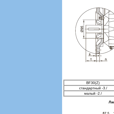
BF30(Z)
стандартный -3./
малый -2./
Ла