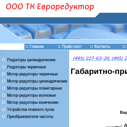
Габаритно-пр
Вар