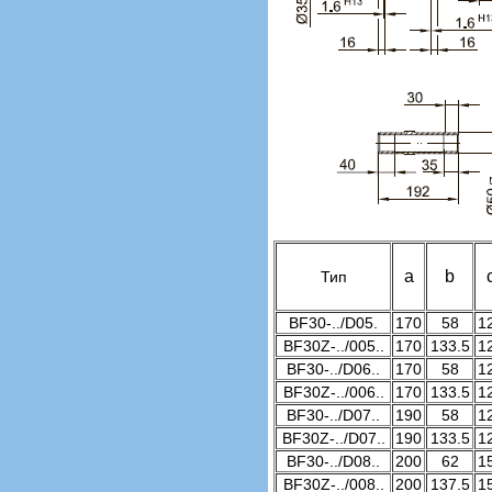
a
b
Тип
BF30-../D05.
170
58
1
BF30Z-../005..
170
133.5
1
BF30-../D06..
170
58
1
BF30Z-../006..
170
133.5
1
BF30-../D07..
190
58
1
BF30Z-../D07..
190
133.5
1
BF30-../D08..
200
62
1
BF30Z-../008..
200
137.5
1