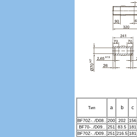
a
b
c
Тип
BF70Z-../D08..
200
202
156
BF70-../D09..
251
83.5
181
BF70Z-../D09..
251
216.5
181