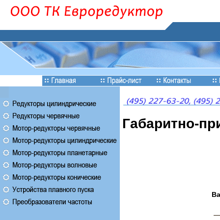
Габаритно-пр
Ва