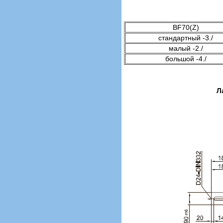
BF70(Z)
стандартный -3./
малый -2./
большой -4./
Л