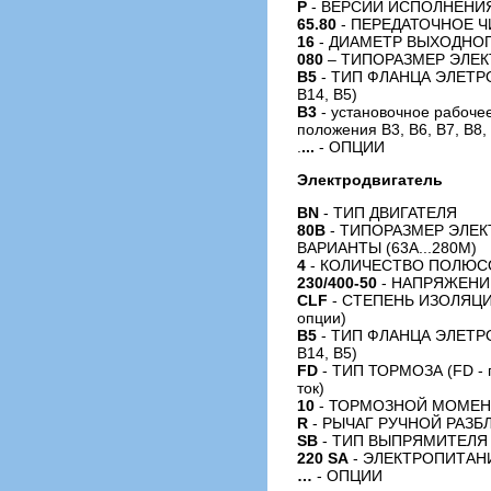
P
- ВЕРСИИ ИСПОЛНЕНИЯ (
65.80
- ПЕРЕДАТОЧНОЕ 
16
- ДИАМЕТР ВЫХОДНОГ
080
– ТИПОРАЗМЕР ЭЛЕК
B5
- ТИП ФЛАНЦА ЭЛЕТ
B14, B5)
B3
- установочное рабоче
положения B3, B6, B7, B8, 
.
...
- ОПЦИИ
Электродвигатель
BN
- ТИП ДВИГАТЕЛЯ
80B
- ТИПОРАЗМЕР ЭЛЕ
ВАРИАНТЫ (63A...280M)
4
- КОЛИЧЕСТВО ПОЛЮСОВ (2,
230/400-50
- НАПРЯЖЕНИ
CLF
- СТЕПЕНЬ ИЗОЛЯЦИИ 
опции)
B5
- ТИП ФЛАНЦА ЭЛЕТ
B14, B5)
FD
- ТИП ТОРМОЗА (FD - п
ток)
10
- ТОРМОЗНОЙ МОМЕН
R
- РЫЧАГ РУЧНОЙ РАЗБ
SB
- ТИП ВЫПРЯМИТЕЛЯ (
220 SA
- ЭЛЕКТРОПИТАН
…
- ОПЦИИ