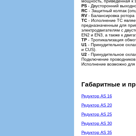
мощность, приведенная к з
PS
- Двусторонний выходно
RC
- Защитный колпак (опц
RV
- Балансировка ротора 
TC
- Исполнение TC являе
предназначенным для прим
электродвигателям с двус
EN2 и EN3, а также к двиг
TP
- Тропикализация обмот
U1
- Принудительное охлаж
и CUS).
U2
- Принудительное охла
Подключение проводников 
Исполнение возможно для
Габаритные и п
Редуктор AS 16
Редуктор AS 20
Редуктор AS 25
Редуктор AS 30
Редуктор AS 35