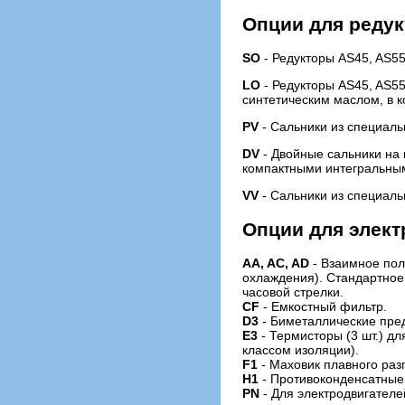
Опции для реду
SO
- Редукторы AS45, AS55
LO
- Редукторы AS45, AS5
синтетическим маслом, в 
PV
- Сальники из специаль
DV
- Двойные сальники на 
компактными интегральным
VV
- Сальники из специаль
Опции для элект
AA, AC, AD
- Взаимное пол
охлаждения). Стандартное п
часовой стрелки.
CF
- Емкостный фильтр.
D3
- Биметаллические пред
E3
- Термисторы (3 шт.) дл
классом изоляции).
F1
- Маховик плавного разг
H1
- Противоконденсатные
PN
- Для электродвигателе