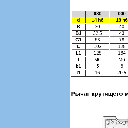
030
040
d
14 h6
18 h6
B
30
40
B1
32,5
43
G1
63
78
L
102
128
L1
128
164
f
M6
M6
b1
5
6
t1
16
20,5
Рычаг крутящего 