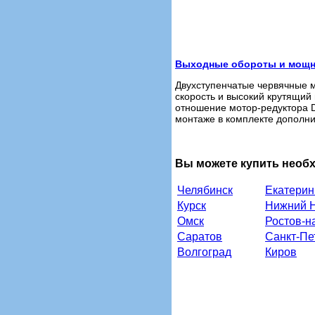
Выходные обороты и мощно
Двухступенчатые червячные м
скорость и высокий крутящий
отношение мотор-редуктора D
монтаже в комплекте дополни
Вы можете купить необ
Челябинск
Екатерин
Курск
Нижний 
Омск
Ростов-н
Саратов
Санкт-Пе
Волгоград
Киров