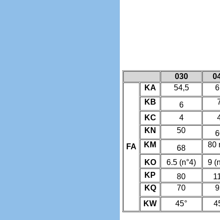
030
0
KA
54,5
6
KB
6
KC
4
KN
50
6
KM
80 
FA
68
KO
6.5 (n°4)
9 (
KP
80
1
KQ
70
9
KW
45°
4