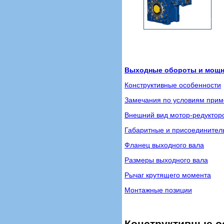
Выходные обороты и мощно
Конструктивные особенности
Замечания по условиям при
Внешний вид мотор-редуктор
Габаритные и присоедините
Фланец выходного вала
Размеры выходного вала
Рычаг крутящего момента
Монтажные позиции
Конструктивные о