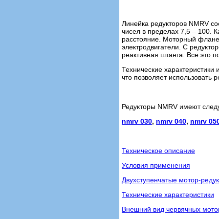
Линейка редукторов NMRV сос
чисел в пределах 7,5 – 100
расстояние. Моторный флане
электродвигатели. С редукто
реактивная штанга. Все это 
Технические характеристики 
что позволяет использовать 
Редукторы NMRV имеют след
nmrv 030
,
nmrv 040
,
nmrv 05
Техническое описание
Условия применения
Двухступенчатые мотор-реду
Технические характеристики
Внешний вид червячных мото