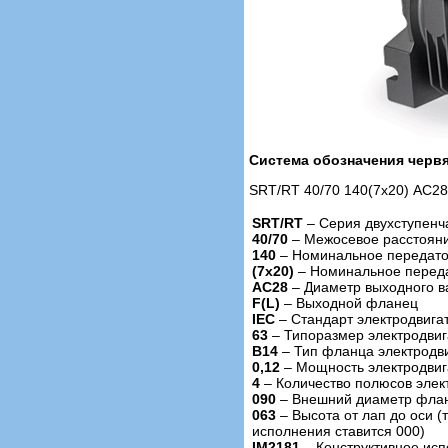
Система обозначения черв
SRT/RT 40/70 140(7x20) АС28 
SRT/RT
– Cерия двухступенч
40/70
– Межосевое расстояни
140
– Номинальное передато
(7x20)
– Номинальное переда
АС28
– Диаметр выходного в
F(L)
– Выходной фланец
IEC
– Стандарт электродвига
63
– Типоразмер электродвига
B14
– Тип фланца электродв
0,12
– Мощность электродвига
4
– Количество полюсов элек
090
– Внешний диаметр флан
063
– Высота от лап до оси (
исполнения ставится 000)
IM2181
– Конструктивное исп