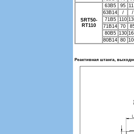
63B5
95
11
63B14
/
/
71B5
110
13
SRT50-
RT110
71B14
70
8
80B5
130
16
80B14
80
10
Реактивная штанга, выходн