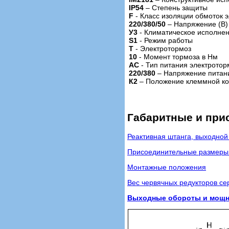
IP54
– Степень защиты
F
- Класс изоляции обмоток 
220/380/50
– Напряжение (В) 
У3
- Климатическое исполне
S1
- Режим работы
Т
- Электротормоз
10
- Момент тормоза в Нм
АС
- Тип питания электротор
220/380
– Напряжение питан
К2
– Положение клеммной ко
Габаритные и при
Реактивная штанга, выходной
Присоединительные размеры 
Монтажные положения
Вес червячных редукторов сер
Выходные обороты и мощнос