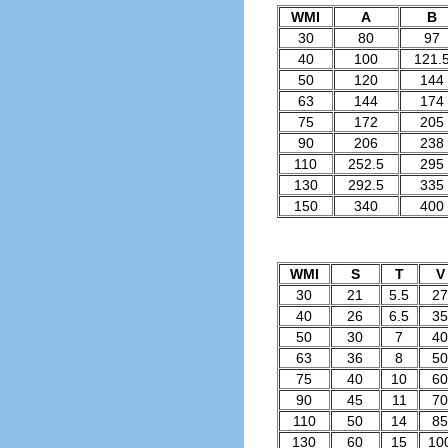
WMI
A
В
30
80
97
40
100
121.
50
120
144
63
144
174
75
172
205
90
206
238
110
252.5
295
130
292.5
335
150
340
400
WMI
S
T
V
30
21
5.5
27
40
26
6.5
35
50
30
7
40
63
36
8
50
75
40
10
60
90
45
11
70
110
50
14
85
130
60
15
10