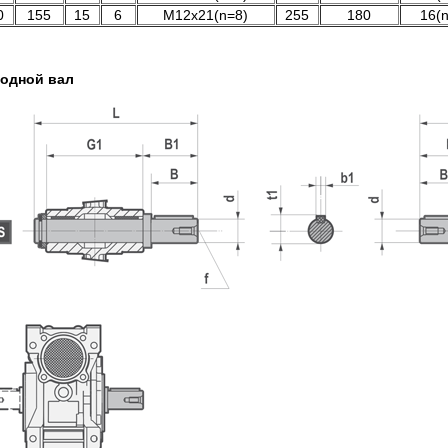
0
155
15
6
M12x21(n=8)
255
180
16(
ходной вал