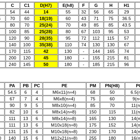
С
C1
D(H7)
E(h8)
F
G
H
H1
54
44
14
55
32
56
65
29
5
70
60
18(19)
60
43
71
75
36.5
80
70
25(24)
70
49
85
85
43.5
100
85
25(28)
80
67
103
95
53
120
90
28(35)
95
72
112
115
57
140
100
35(38}
110
74
130
130
67
170
115
42
130
-
144
165
74
200
120
45
180
-
155
215
81
240
145
50
180
-
185
215
96
PA
PB
PC
PE
PM
PN(H8)
P
54.5
6
4
M6x11(n=4)
68
50
6.5(
67
7
4
M6x8(n=4)
75
60
9(n
90
9
5
M8x10(n=4)
85
70
11(n
82
10
6
M8x14(n=8)
150
115
11(n
111
13
6
M8x14(n=8)
165
130
14(
111
13
6
M10x18(n=8)
175
152
14(
131
15
6
M10x18(n=8)
230
170
14(
0
140
15
6
M12x21(n=8)
255
180
16(