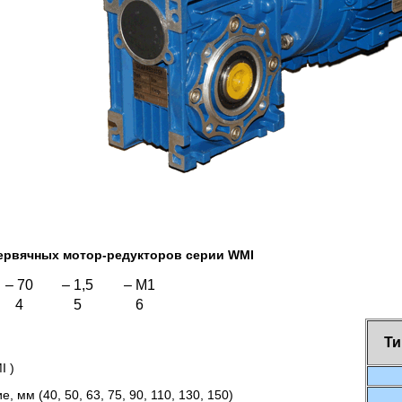
ервячных мотор-редукторов серии WMI
– 70
– 1,5
– M1
4
5
6
Ти
I )
 мм (40, 50, 63, 75, 90, 110, 130, 150)