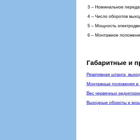
3 – Номинальное переда
4 – Число оборотов выхо
5 – Мощность электродви
6 – Монтажное положение
Габаритные и 
Реактивная штанга, выхо
Монтажные положения и к
Вес червячных редукторов
Выходные обороты и мощн