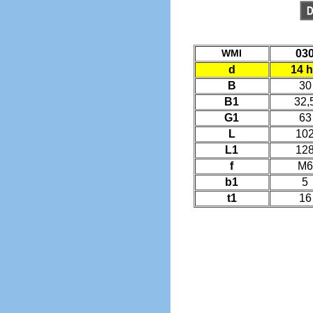
WMI
03
d
14 
B
30
B1
32,
G1
63
L
10
L1
12
f
M6
b1
5
t1
16