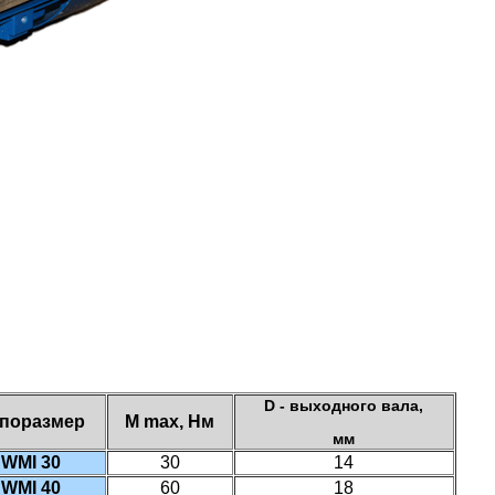
D - выходного вала,
поразмер
M max, Нм
мм
WMI 30
30
14
WMI 40
60
18