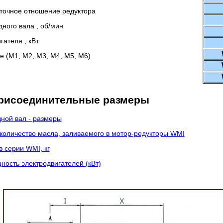
точное отношение редуктора
дного вала , об/мин
гателя , кВт
 (M1, M2, M3, M4, M5, M6)
присоединительные размеры
дной вал - размеры
оличество масла, заливаемого в мотор-редукторы WMI
 серии WMI, кг
ость электродвигателей (кВт)