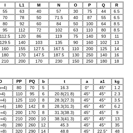
I
L1
M
N
O
P
Q
R
55
63
40
57
30
75
44
6.5
70
78
50
71.5
40
87
55
6.5
80
92
60
84
50
100
64
8.5
95
112
72
102
63
110
80
8.5
112.5
120
86
119
75
140
93
11
129.5
140
103
135
90
160
102
13
160
155
127.5
167.5
110
200
125
14
180
170
147.5
187.5
130
250
140
16
210
200
170
230
150
250
180
18
O
PP
PQ
b
t
a
a1
kg
n=4)
80
70
5
16.3
0°
45°
1.2
=4)
110
95
6
20.8(21.8)
45°
45°
2.3
=4)
125
110
8
28.3(27.3)
45°
45°
3.5
=4)
180
142
8
28.3(31.3)
45°
45°
6.2
n=4)
200
170
8
31.3(38.3)
45°
45°
9
n=4)
210
200
10
38.3(41.3)
45°
45°
13
n=8)
280
260
12
45.3
45°
45°
35
n=8)
320
290
14
48.8
45°
22.5°
48