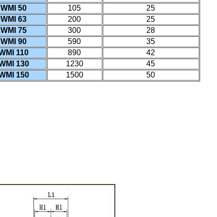
WMI 50
105
25
WMI 63
200
25
WMI 75
300
28
WMI 90
590
35
WMI 110
890
42
WMI 130
1230
45
WMI 150
1500
50