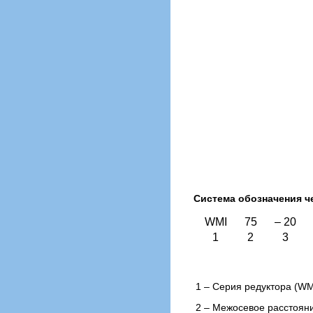
Система обозначения ч
WMI
75
– 20
1
2
3
1 – Cерия редуктора (WM
2 – Межосевое расстояние,