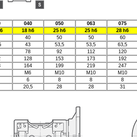
0
040
050
063
075
h6
18 h6
25 h6
25 h6
28 h6
40
50
50
60
5
43
53,5
53,5
63,5
78
92
112
120
2
128
153
173
192
8
164
199
219
247
M6
M10
M10
M10
6
8
8
8
20,5
28
28
31