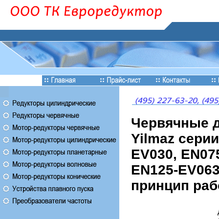
Червячные д
Yilmaz сери
EV030, EN07
EN125-EV063
принцип раб