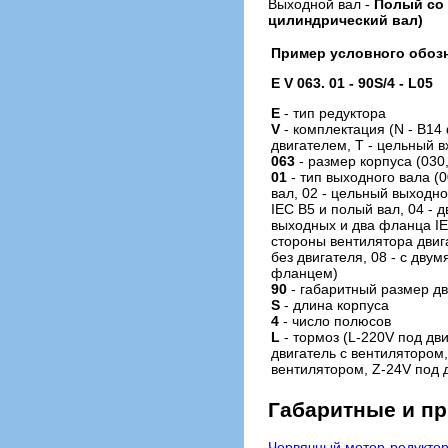
Выходной вал -
Полый со 
цилиндрический вал)
Пример условного обозн
E V 063. 01 - 90S/4 - L05
E
- тип редуктора
V
- комплектация (N - B14
двигателем, T - цельный в
063
- размер корпуса (030,
01
- тип выходного вала (
вал, 02 - цельный выходно
IEC B5 и полый вал, 04 - 
выходных и два фланца IE
стороны вентилятора двиг
без двигателя, 08 - с дв
фланцем)
90
- габаритный размер д
S
- длина корпуса
4
- число полюсов
L
- тормоз (L-220V под дв
двигатель с вентилятором,
вентилятором, Z-24V под 
Габаритные и п
Червячный мотор-редукто