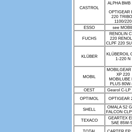
ALPHA BMB 
CASTROL
OPTIGEAR
220 TRIB
1100/220
ESSO
see MOBI
RENOLIN C
FUCHS
220 RENOL
CLPF 220 S
KLÜBEROIL 
KLÜBER
1-220 N
MOBILGEAR 
XP 220
MOBIL
MOBILUBE
PLUS 80W-
OEST
Gearol C-LP
OPTIMOL
OPTIGEAR 
OMALA S2 G
SHELL
FALCON CLP
GEARTEX E
TEXACO
SAE 85W-
TOTAL
CARTER EP 