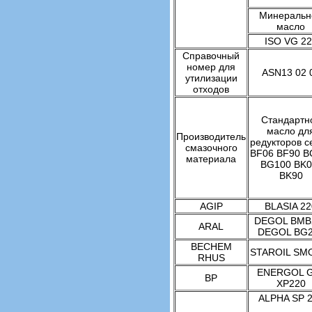
Минеральн
масло
ISO VG 22
Справочный
номер для
ASN13 02 
утилизации
отходов
Стандартн
масло дл
Производитель
редукторов с
смазочного
BF06 BF90 B
материала
BG100 BK0
BK90
AGIP
BLASIA 22
DEGOL BMB
ARAL
DEGOL BG
BECHEM
STAROIL SM
RHUS
ENERGOL 
BP
XP220
ALPHA SP 