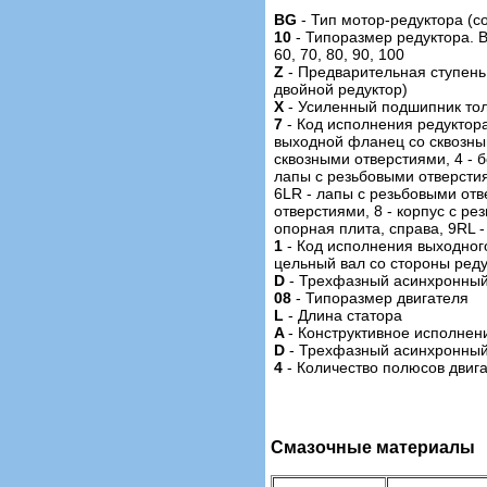
BG
- Тип мотор-редуктора (с
10
- Типоразмер редуктора. В
60, 70, 80, 90, 100
Z
- Предварительная ступень 
двойной редуктор)
X
- Усиленный подшипник то
7
- Код исполнения редуктора
выходной фланец со сквозны
сквозными отверстиями, 4 - 
лапы с резьбовыми отверстия
6LR - лапы с резьбовыми отв
отверстиями, 8 - корпус с ре
опорная плита, cправа, 9RL -
1
- Код исполнения выходного
цельный вал со стороны ред
D
- Трехфазный асинхронный
08
- Типоразмер двигателя
L
- Длина статора
A
- Конструктивное исполнен
D
- Трехфазный асинхронный
4
- Количество полюсов двиг
Смазочные материалы