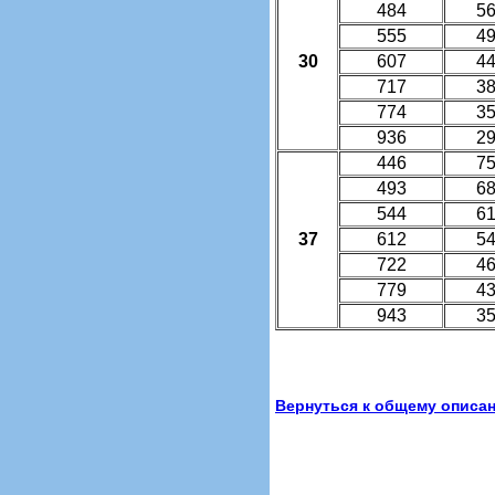
484
5
555
4
30
607
4
717
3
774
3
936
2
446
7
493
6
544
6
37
612
5
722
4
779
4
943
3
Вернуться к общему описа