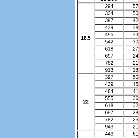
294
5
334
5
397
4
439
3
495
3
18,5
542
3
618
2
697
2
782
2
913
1
397
5
439
4
484
4
555
3
22
618
3
697
2
782
2
943
2
443
6