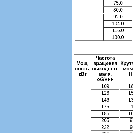
75.0
80.0
92.0
104.0
116.0
130.0
Частота
Мощ-
вращения
Крут
ность,
выходного
мом
кВт
вала,
Н
об/мин
109
1
126
1
146
1
175
1
185
1
205
9
222
9