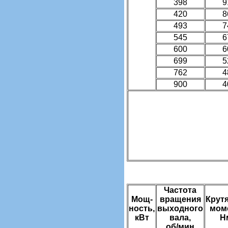
398
9
420
8
493
7
545
6
600
6
699
5
762
4
900
4
Частота
Мощ-
вращения
Крут
ность,
выходного
мом
кВт
вала,
Н
об/мин