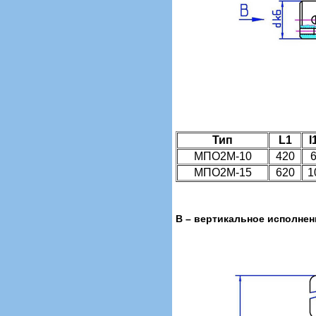
Тип
L1
I
МПО2М-10
420
МПО2М-15
620
1
В – вертикальное исполнен