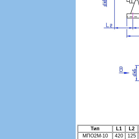
Тип
L1
L2
МПО2М-10
420
125