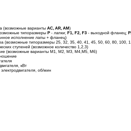
ра (возможные варианты
AC, AR, AM
)
(возможные типоразмеры
P
- лапки;
F1, F2, F3
- выходной фланец;
P
нное исполнение лапы + фланец)
 (возможные типоразмеры 25, 32, 35, 40, 41, 45, 50, 60, 80, 100, 1
еских ступеней (возможное количество 1,2,3)
ие (возможные варианты M1, M2, M3, M4,M5, M6)
тношение
гателя
вигателя, кВт
 электродвигателя, об/мин