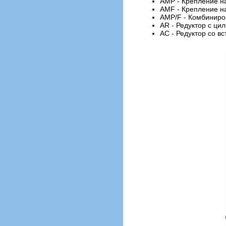
AMP - Крепление н
AMF - Крепление н
AMP/F - Комбиниро
AR - Редуктор с ц
AC - Редуктор со в