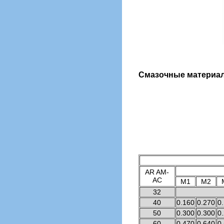
Смазочные материа
AR AM-
AC
M1
M2
32
40
0.160
0.270
0
50
0.300
0.300
0
60
0.470
0.640
0