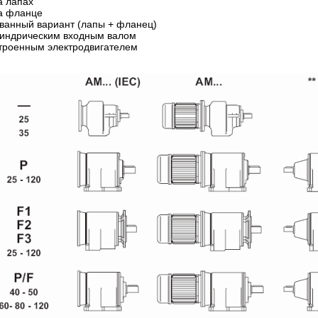
а лапах
а фланце
ванный вариант (лапы + фланец)
илиндрическим входным валом
строенным электродвигателем