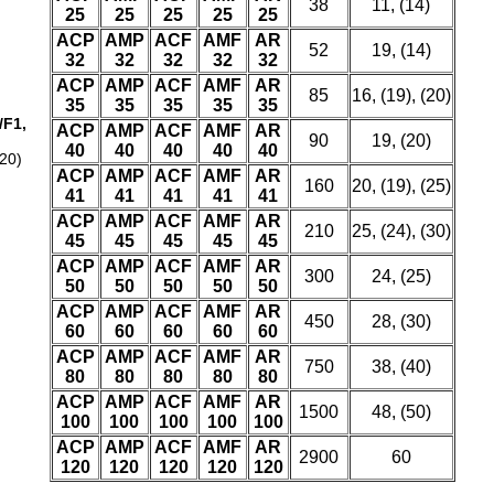
38
11, (14)
25
25
25
25
25
ACP
AMP
ACF
AMF
AR
52
19, (14)
32
32
32
32
32
ACP
AMP
ACF
AMF
AR
85
16, (19), (20)
35
35
35
35
35
/F1,
ACP
AMP
ACF
AMF
AR
90
19, (20)
40
40
40
40
40
20)
ACP
AMP
ACF
AMF
AR
160
20, (19), (25)
41
41
41
41
41
ACP
AMP
ACF
AMF
AR
210
25, (24), (30)
45
45
45
45
45
ACP
AMP
ACF
AMF
AR
300
24, (25)
50
50
50
50
50
ACP
AMP
ACF
AMF
AR
450
28, (30)
60
60
60
60
60
ACP
AMP
ACF
AMF
AR
750
38, (40)
80
80
80
80
80
ACP
AMP
ACF
AMF
AR
1500
48, (50)
100
100
100
100
100
ACP
AMP
ACF
AMF
AR
2900
60
120
120
120
120
120