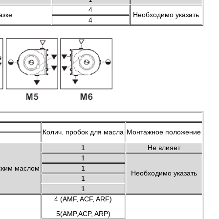
4
азке
Необходимо указать
4
Колич. пробок для масла
Монтажное положение
1
Не влияет
1
еским маслом
1
Необходимо указать
1
1
4 (AMF, ACF, ARF)
5(AMP,ACP, ARP)