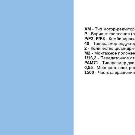
АМ
- Тип мотор-редукто
P
- Вариант крепления 
P/F2, P/F3
- Комбинирова
40
- Типоразмер редуктора
2
- Количество цилиндрич
M2
- Монтажное положен
1/16,2
- Передаточное о
PAM71
- Типоразмер дви
0,55
- Мощность электрод
1500
- Частота вращения