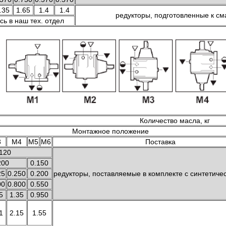
.35
1.65
1.4
1.4
редукторы, подготовленные к см
ь в наш тех. отдел
Количество масла, кг
Монтажное положение
3
M4
M5
M6
Поставка
.120
200
0.150
25
0.250
0.200
редукторы, поставляемые в комплекте с синтетич
00
0.800
0.550
5
1.35
0.950
1
2.15
1.55