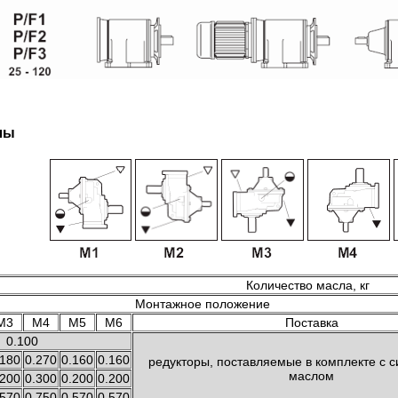
лы
Количество масла, кг
Монтажное положение
M3
M4
M5
M6
Поставка
0.100
.180
0.270
0.160
0.160
редукторы, поставляемые в комплекте с с
маслом
.200
0.300
0.200
0.200
.570
0.750
0.570
0.570