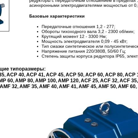
редукторы с передаточным отношением в пределах 1
асинхронными электродвигателями мощностью от 0,0
Базовые характеристики
Передаточные отношения 1,2 - 277;
Обороты тихоходного вала 3,2 - 2300 об/мин;
Крутящий момент 12 - 3300 Нм;
Мощность электродвигателя 0,09 - 45 кВт;
Тип смазки синтетическое или полусинтетическ
Напряжение питания 220/380В, 50/60 Гц;
Степень защиты корпуса редуктора IP65, электр
щие типоразмеры:
5, ACP 40, ACP 41, ACP 45, ACP 50, ACP 60, ACP 80, ACP 
MP 60, AMP 80, AMP 100, AMP 120, ACF 25, ACF 32, ACF 35,
 AMF 32, AMF 35, AMF 40, AMF 41, AMF 45, AMF 50, AMF 60