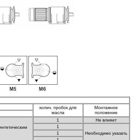
колич. пробок для
Монтажное
масла
положение
1
Не влияет
1
интетическим
1
Необходимо указать
1