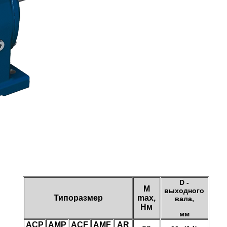
D -
M
выходного
Типоразмер
max,
вала,
Нм
мм
ACP
AMP
ACF
AMF
AR