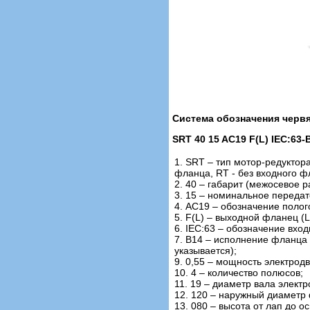
Система обозначения черв
SRT 40 15 AC19 F(L) IEC:63-B
1. SRT – тип мотор-редуктор
фланца, RT - без входного 
2. 40 – габарит (межосевое ра
3. 15 – номинальное переда
4. AC19 – обозначение полог
5. F(L) – выходной фланец (L
6. IEC:63 – обозначение вхо
7. В14 – исполнение фланца п
указывается);
9. 0,55 – мощность электродв
10. 4 – количество полюсов;
11. 19 – диаметр вала электр
12. 120 – наружный диаметр 
13. 080 – высота от лап до о