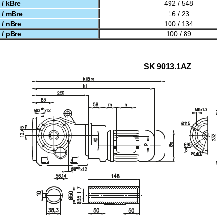
 / kBre
492 / 548
 / mBre
16 / 23
 / nBre
100 / 134
 / pBre
100 / 89
SK 9013.1AZ