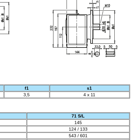
f1
s1
3,5
4 x 11
71 S/L
145
124 / 133
543 / 601