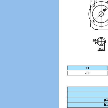
a1
200
g1
k1