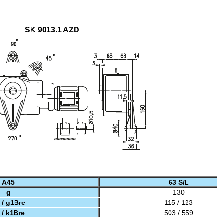
SK 9013.1 AZD
A45
63 S/L
g
130
 / g1Bre
115 / 123
 / k1Bre
503 / 559