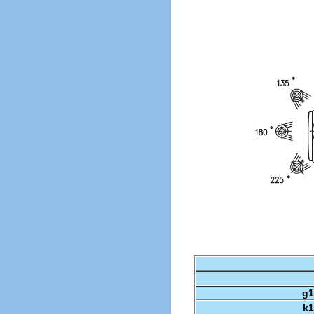
g1
k1