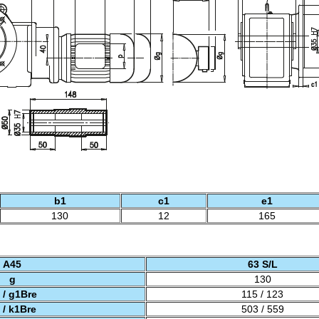
b1
c1
e1
130
12
165
A45
63 S/L
g
130
 / g1Bre
115 / 123
 / k1Bre
503 / 559