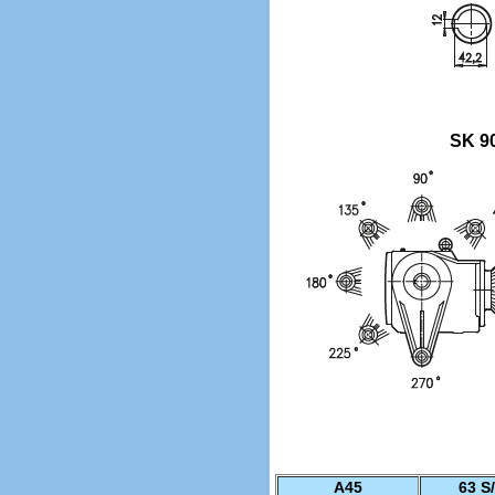
SK 9
A45
63 S