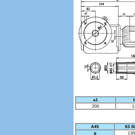
a1
200
1
A45
63 S
g
130