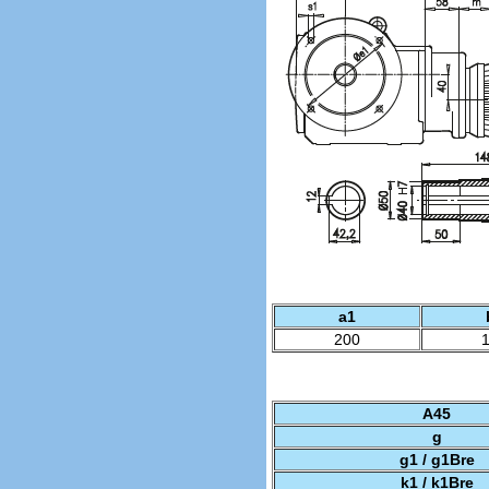
a1
200
A45
g
g1 / g1Bre
k1 / k1Bre