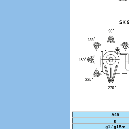
SK 
A45
g
g1 / g1Bre