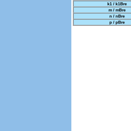
k1 / k1Bre
m / mBre
n / nBre
p / pBre