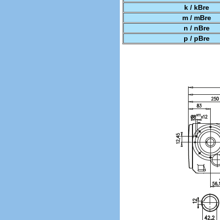
k / kBre
m / mBre
n / nBre
p / pBre