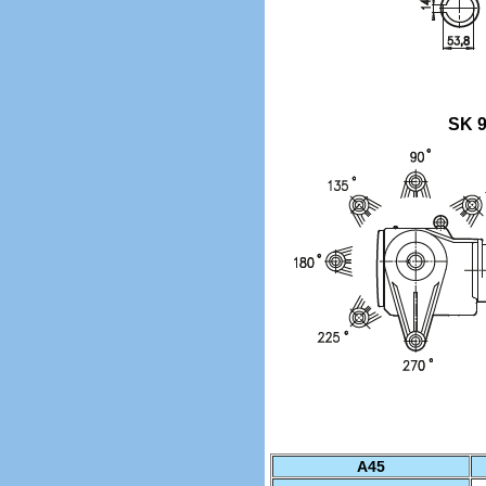
SK 
A45