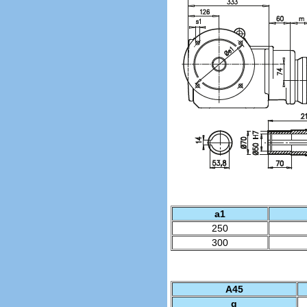
a1
250
300
A45
g