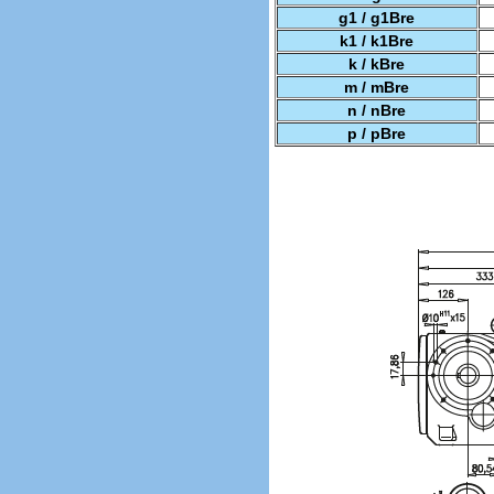
g1 / g1Bre
k1 / k1Bre
k / kBre
m / mBre
n / nBre
p / pBre