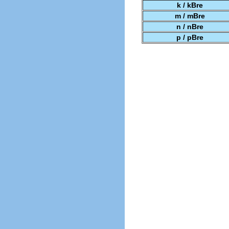
k / kBre
m / mBre
n / nBre
p / pBre