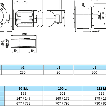
b1
c1
e1
250
20
300
90 S/L
100 L
112 M
183
201
228
147 / 147
169 / 172
179 / 1
677 / 752
707 / 798
730 / 8