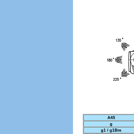
A45
g
g1 / g1Bre