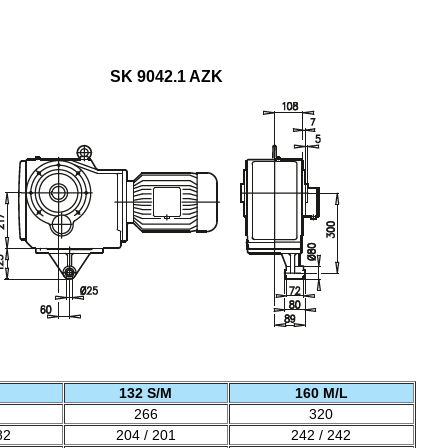
SK 9042.1 AZK
132 S/M
160 M/L
266
320
82
204 / 201
242 / 242