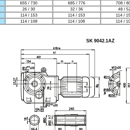
655 / 730
685 / 776
708 / 8
26 / 30
32 / 36
48 / 5
114 / 153
114 / 153
114 / 1
114 / 108
114 / 108
114 / 1
SK 9042.1AZ