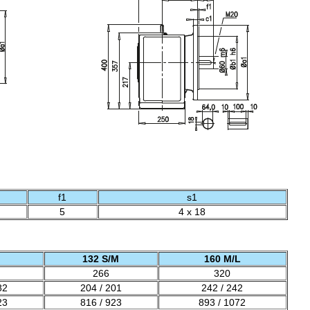
f1
s1
5
4 x 18
132 S/M
160 M/L
266
320
82
204 / 201
242 / 242
23
816 / 923
893 / 1072