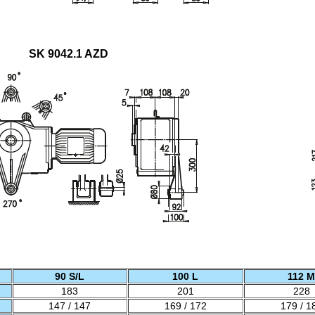
SK 9042.1 AZD
90 S/L
100 L
112 M
183
201
228
147 / 147
169 / 172
179 / 1