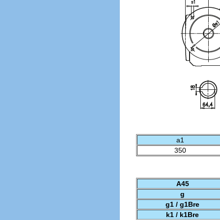
a1
350
A45
g
g1 / g1Bre
k1 / k1Bre