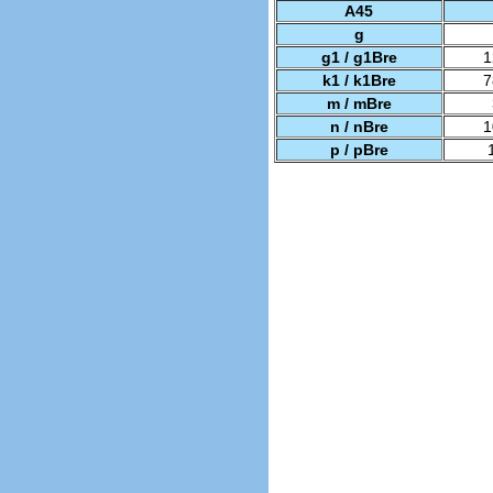
A45
g
g1 / g1Bre
1
k1 / k1Bre
7
m / mBre
n / nBre
1
p / pBre