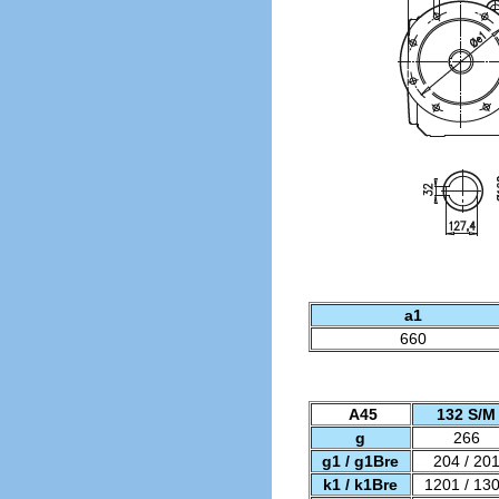
a1
660
A45
132 S/M
g
266
g1 / g1Bre
204 / 20
k1 / k1Bre
1201 / 13