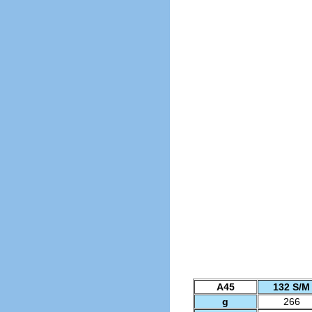
A45
132 S/M
g
266