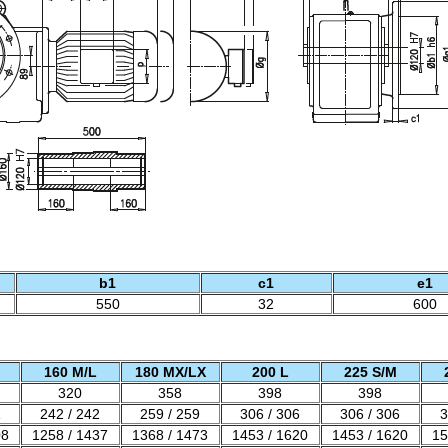
b1
c1
e1
550
32
600
160 M/L
180 MX/LX
200 L
225 S/M
320
358
398
398
1
242 / 242
259 / 259
306 / 306
306 / 306
3
08
1258 / 1437
1368 / 1473
1453 / 1620
1453 / 1620
15