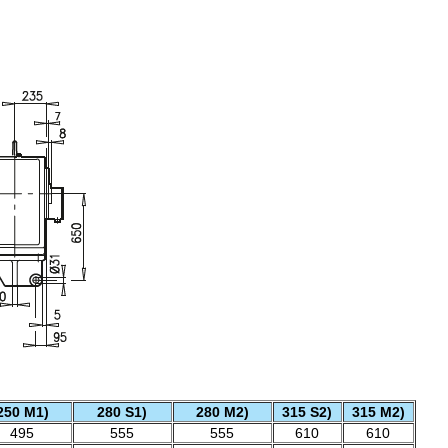
250 M1)
280 S1)
280 M2)
315 S2)
315 M2)
495
555
555
610
610