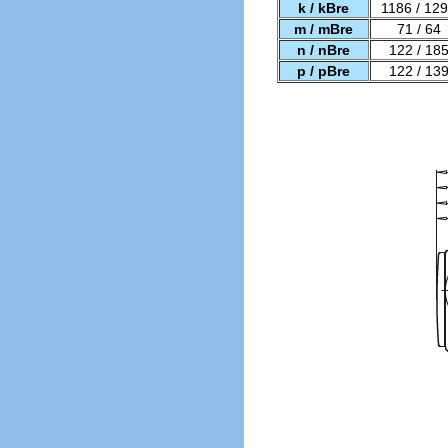
k / kBre
1186 / 12
m / mBre
71 / 64
n / nBre
122 / 18
p / pBre
122 / 13