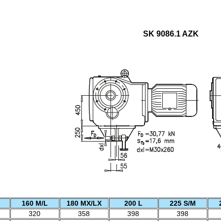
SK 9086.1 AZK
160 M/L
180 MX/LX
200 L
225 S/M
320
358
398
398