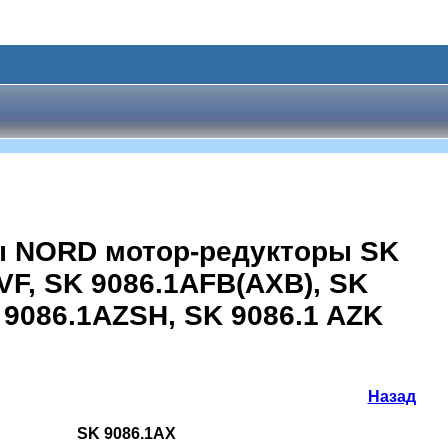
ы NORD мотор-редукторы SK
1VF, SK 9086.1AFB(AXB), SK
 9086.1AZSH, SK 9086.1 AZK
Назад
SK 9086.1AX