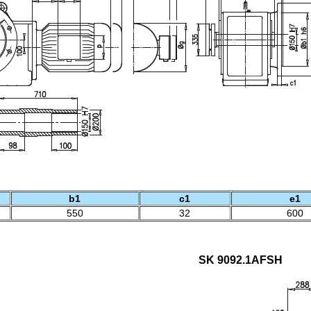
b1
c1
e1
550
32
600
SK 9092.1AFSH