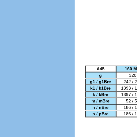
A45
160 M
g
320
g1 / g1Bre
242 / 
k1 / k1Bre
1393 / 
k / kBre
1397 / 
m / mBre
52 / 
n / nBre
186 / 
p / pBre
186 / 