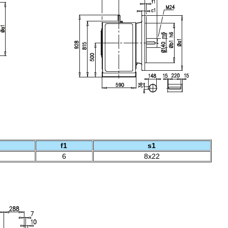
f1
s1
6
8x22