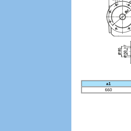
a1
660