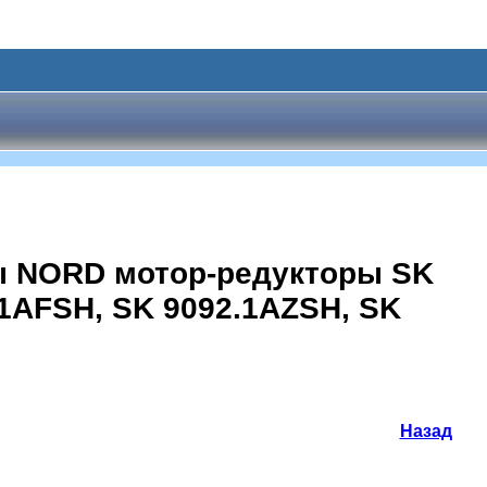
ы NORD мотор-редукторы SK
.1AFSH, SK 9092.1AZSH, SK
Назад