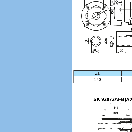
a1
140
SK 92072AFB(A