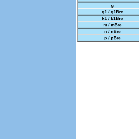
g
g1 / g1Bre
k1 / k1Bre
m / mBre
n / nBre
p / pBre