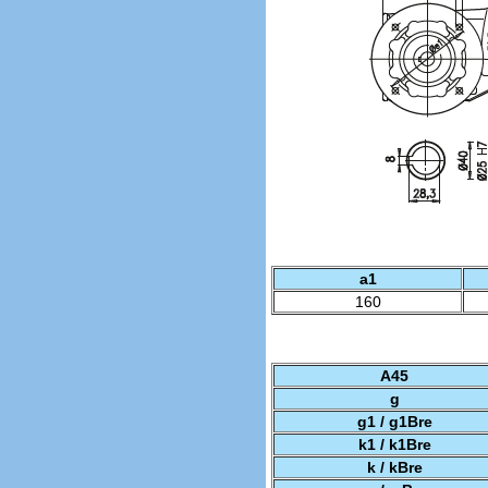
a1
160
A45
g
g1 / g1Bre
k1 / k1Bre
k / kBre