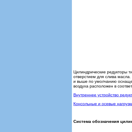
Цилиндрические редукторы т
отверстием для слива масла.
и выше по умолчанию оснаще
воздуха расположен в соотве
Внутреннее устройство редук
Консольные и осевые нагрузк
Система обозначения цилин