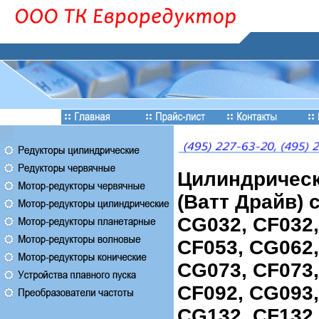
Цилиндрическ
(Ватт Драйв) 
CG032, CF032,
CF053, CG062,
CG073, CF073,
CF092, CG093,
CG132, CF132,