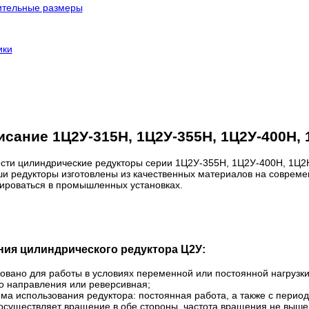
ительные размеры
ики
сание 1Ц2У-315Н, 1Ц2У-355Н, 1Ц2У-400Н, 
сти цилиндрические редукторы серии 1Ц2У-355Н, 1Ц2У-400Н, 1Ц2Н
и редукторы изготовлены из качественных материалов на соврем
атироваться в промышленных установках.
ия цилиндрического редуктора Ц2У:
овано для работы в условиях переменной или постоянной нагрузки
го направления или реверсивная;
а использования редуктора: постоянная работа, а также с перио
существляет вращение в обе стороны, частота вращения не выше 