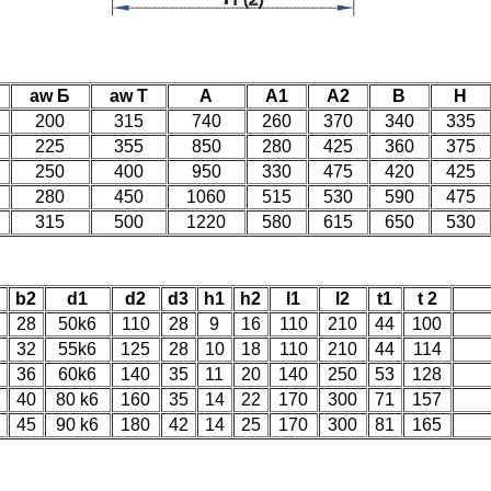
аw Б
аw T
A
A1
A2
B
H
200
315
740
260
370
340
335
225
355
850
280
425
360
375
250
400
950
330
475
420
425
280
450
1060
515
530
590
475
315
500
1220
580
615
650
530
b2
d1
d2
d3
h1
h2
l1
l2
t1
t 2
28
50k6
110
28
9
16
110
210
44
100
32
55k6
125
28
10
18
110
210
44
114
36
60k6
140
35
11
20
140
250
53
128
40
80 k6
160
35
14
22
170
300
71
157
45
90 k6
180
42
14
25
170
300
81
165