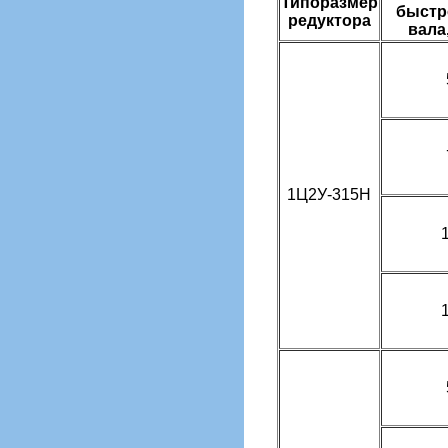
Типоразмер
быстр
редуктора
вала
1Ц2У-315Н