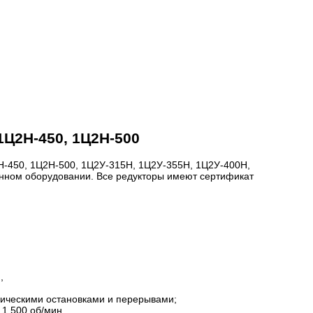
1Ц2Н-450, 1Ц2Н-500
-450, 1Ц2Н-500, 1Ц2У-315Н, 1Ц2У-355Н, 1Ц2У-400Н,
енном оборудовании. Все редукторы имеют сертификат
,
дическими остановками и перерывами;
1 500 об/мин.