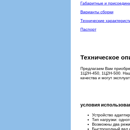
Габаритные и присоедин
Варианты сборки
Технические характерист
Паспорт
Техническое опи
Предлагаем Вам приобре
1Ц2Н-450, 1Ц2Н-500. Наш
качества и могут эксплу
условия использован
Устройство адаптир
Тип нагрузки: одно
Возможны два режим
Быстроходный вал о