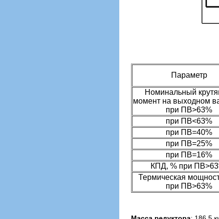
Параметр
Номинальный крут
момент на выходном ва
при ПВ>63%
при ПВ<63%
при ПВ=40%
при ПВ=25%
при ПВ=16%
КПД, % при ПВ>6
Термическая мощност
при ПВ>63%
Масса редуктора
: 186,5 