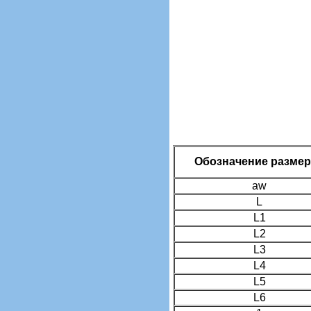
Обозначение разме
aw
L
L1
L2
L3
L4
L5
L6