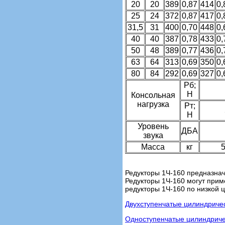
20
20
389
0,87
414
0,
25
24
372
0,87
417
0,
31,5
31
400
0,70
448
0,
40
40
387
0,78
433
0,
50
48
389
0,77
436
0,
63
64
313
0,69
350
0,
80
84
292
0,69
327
0,
Рб;
Н
Консольная
нагрузка
Рт;
Н
Уровень
ДБА
звука
Масса
кг
5
Редукторы 1Ч-160 предназнач
Редукторы 1Ч-160 могут прим
редукторы 1Ч-160 по низкой 
Двухступенчатые цилиндричес
Одноступенчатые цилиндричес