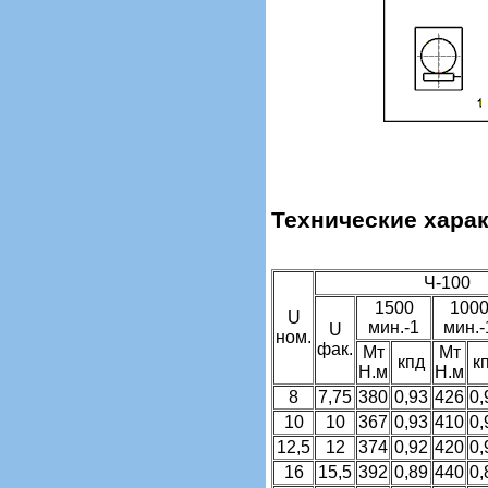
Технические харак
Ч-100
1500
100
U
мин.-1
мин.-
U
ном.
фак.
Мт
Мт
кпд
к
Н.м
Н.м
8
7,75
380
0,93
426
0,
10
10
367
0,93
410
0,
12,5
12
374
0,92
420
0,
16
15,5
392
0,89
440
0,