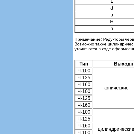
1
d
b
Н
h
Примечание:
Редукторы черв
Возможно также цилиндричес
уточняются в ходе оформлени
Тип
Выходн
Ч-100
Ч-125
Ч-160
конические
Ч-100
Ч-125
Ч-160
Ч-100
Ч-125
Ч-160
цилиндрически
Ч-100