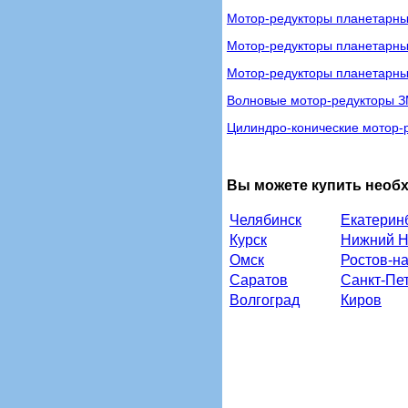
Мотор-редукторы планетарн
Мотор-редукторы планетарн
Мотор-редукторы планетарн
Волновые мотор-редукторы 
Цилиндро-конические мотор-
Вы можете купить необ
Челябинск
Екатерин
Курск
Нижний Н
Омск
Ростов-н
Саратов
Санкт-Пе
Волгоград
Киров